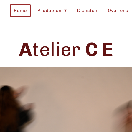
Home
Producten
Diensten
Over ons
A
telier
C E