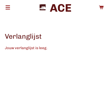
ACE
Ga
direct
naar
de
hoofdinhoud
Verlanglijst
Jouw verlanglijst is leeg.