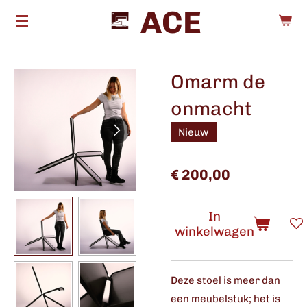
ACE
Ga
direct
naar
de
Omarm de
hoofdinhoud
onmacht
Nieuw
€ 200,00
In
winkelwagen
Deze stoel is meer dan
een meubelstuk; het is