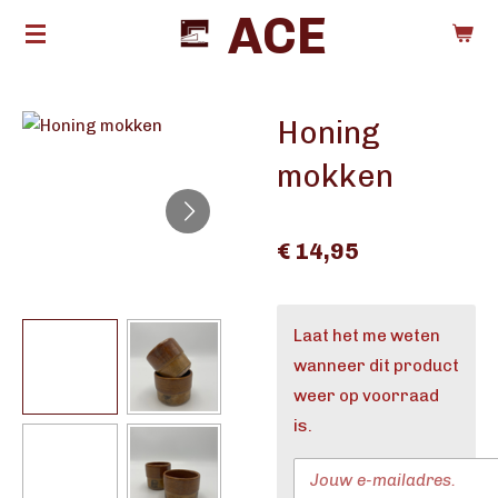
ACE
Ga
direct
naar
de
Honing
hoofdinhoud
mokken
€ 14,95
Laat het me weten
wanneer dit product
weer op voorraad
is.