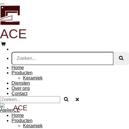
Ga
direct
naar
de
hoofdinhoud
ACE
Home
Producten
Keramiek
Diensten
Over ons
Contact
ACE
Home
Producten
Keramiek